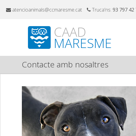
atencioanimals@ccmaresme.cat
Truca'ns:
93 797 42
CAAD
MARESME
Contacte amb nosaltres