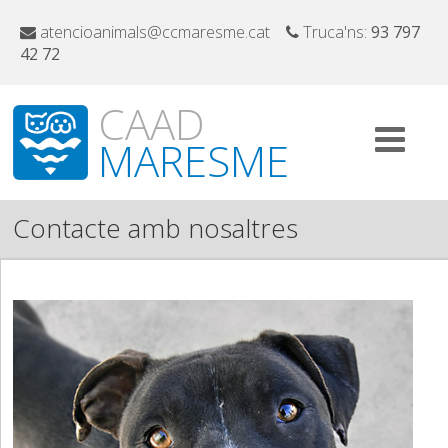
atencioanimals@ccmaresme.cat
Truca'ns:
93 797
42 72
CAAD
MARESME
Contacte amb nosaltres