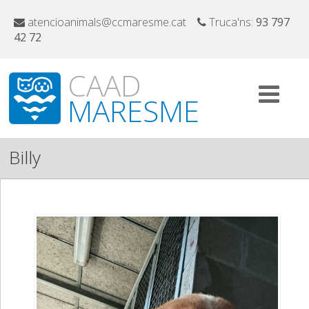
atencioanimals@ccmaresme.cat
Truca'ns:
93 797
42 72
CAAD
MARESME
Billy