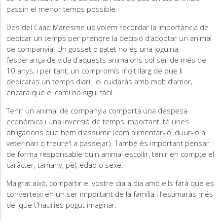
passin el menor temps possible.
Des del Caad Maresme us volem recordar la importància de
dedicar un temps per prendre la decisió d’adoptar un animal
de companyia. Un gosset o gatet no és una joguina,
l’esperança de vida d’aquests animalons sol ser de més de
10 anys, i per tant, un compromís molt llarg de que li
dedicaràs un temps diari i el cuidaràs amb molt d’amor,
encara que el camí no sigui fàcil.
Tenir un animal de companyia comporta una despesa
econòmica i una inversió de temps important, té unes
obligacions que hem d'assumir (com alimentar-lo, duur-lo al
veterinari o treure'l a passejar). També és important pensar
de forma responsable quin animal escollir, tenir en compte el
caràcter, tamany, pèl, edad o sexe.
Malgrat això, compartir el vostre dia a dia amb ells farà que es
converteixi en un ser important de la família i l'estimaràs més
del que t'hauries pogut imaginar.