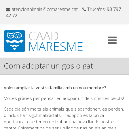
atencioanimals@ccmaresme.cat
Truca'ns:
93 797
42 72
CAAD
MARESME
Com adoptar un gos o gat
Voleu ampliar la vostra família amb un nou membre?
Moltes gràcies per pensar en adopar un dels nostres peluts!
Cada dia són molts els animals que s'abandonen, es perden,
o inclús han sigut maltractats, i l'adopció és la única
oportunitat que tenen de trobar una nova llar. El nostre
centre únicament ha de ser un lloc de pas on els animals