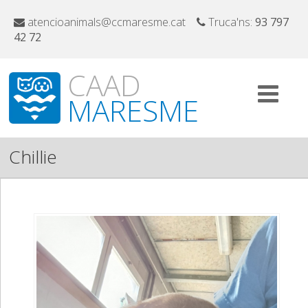
atencioanimals@ccmaresme.cat
Truca'ns:
93 797
42 72
CAAD
MARESME
Chillie