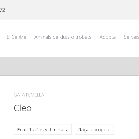
 72
El Centre
Animals perduts o trobats
Adopta
Servei
GATA FEMELLA
Cleo
Edat:
1 años y 4 meses
Raça:
europeu