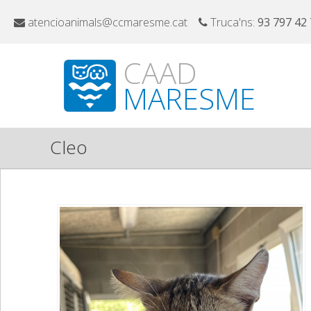
atencioanimals@ccmaresme.cat
Truca'ns:
93 797 42
CAAD
MARESME
Cleo