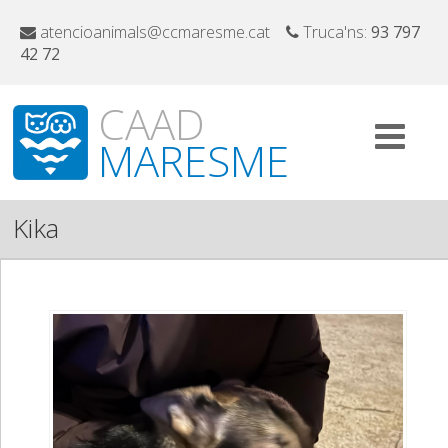
atencioanimals@ccmaresme.cat
Truca'ns:
93 797
42 72
CAAD
MARESME
Kika