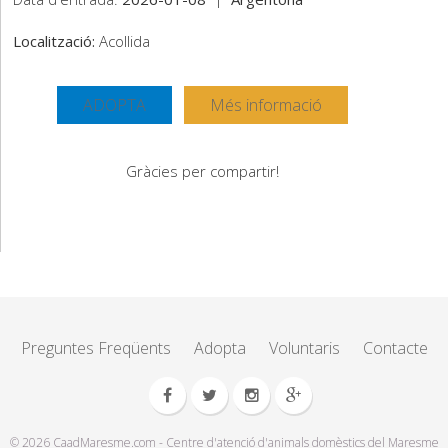
Localització:
Acollida
ADOPTA
Més informació
Gràcies per compartir!
Preguntes Freqüents
Adopta
Voluntaris
Contacte
© 2026 CaadMaresme.com - Centre d'atenció d'animals domèstics del Maresme