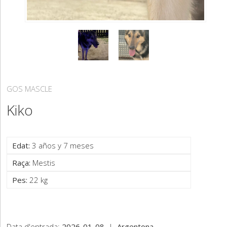
GOS MASCLE
Kiko
Edat:
3 años y 7 meses
Raça:
Mestis
Pes:
22 kg
Data d'entrada:
2026-01-08
|
Argentona