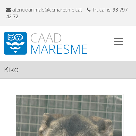
atencioanimals@ccmaresme.cat
Truca'ns:
93 797
42 72
CAAD
MARESME
Kiko