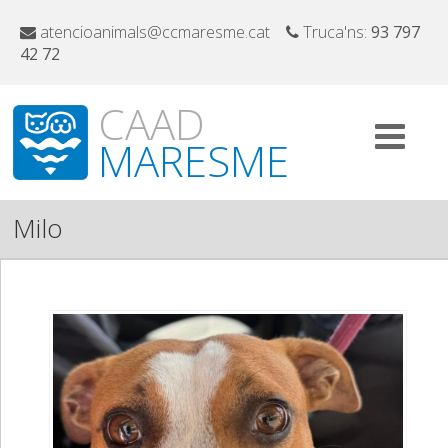
atencioanimals@ccmaresme.cat
Truca'ns:
93 797
42 72
CAAD
MARESME
Milo