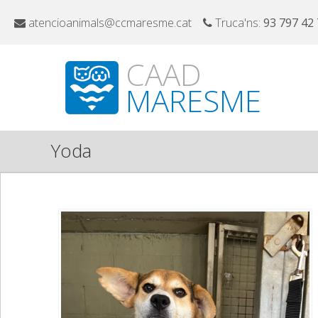
atencioanimals@ccmaresme.cat
Truca'ns:
93 797 42
CAAD
MARESME
Yoda