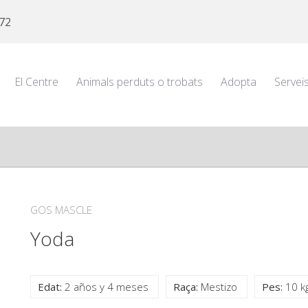
 72
El Centre
Animals perduts o trobats
Adopta
Servei
GOS MASCLE
Yoda
Edat:
2 años y 4 meses
Raça:
Mestizo
Pes:
10 k