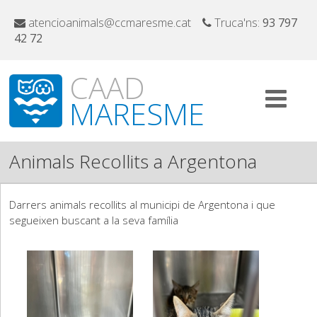
atencioanimals@ccmaresme.cat
Truca'ns:
93 797
42 72
CAAD
MARESME
Animals Recollits a Argentona
Darrers animals recollits al municipi de Argentona i que
segueixen buscant a la seva família